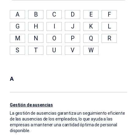
A
B
C
D
E
F
G
H
I
J
K
L
M
N
O
P
Q
R
S
T
U
V
W
A
Gestión de ausencias
La gestión de ausencias garantiza un seguimiento eficiente
de las ausencias de los empleados, lo que ayuda a las
empresas a mantener una cantidad óptima de personal
disponible.