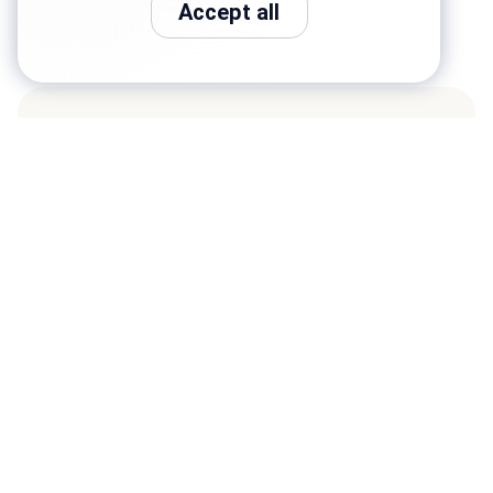
Accept all
Conéctate con Genesys
Manténgase conectado con los últimos
artículos, historias de la industria,
actualizaciones de productos y más.
Suscríbase al boletín
Términos de uso
Política de privacidad
Suscripción por correo electrónico
Accesibilidad
Mapa del sitio
Cookie settings
Cookie policy