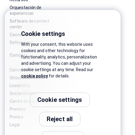
Orquestación de
experiencias
Software de contact
center
Cookie settings
Casos de éxito
Definiciones
With your consent, this website uses
cookies and other technology for
Company
functionality, analytics, personalization
and advertising. You can adjust your
cookie settings at any time. Read our
Carreras
cookie policy
for details.
Global offices
Leadership
Sostenibilidad
Cookie settings
Centro de confianza
Premios
Prensa
Reject all
Legal