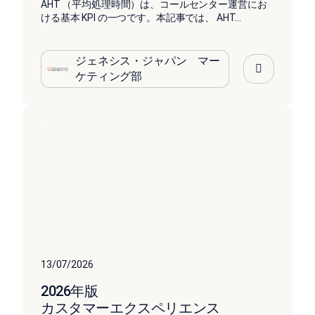
AHT （平均処理時間）は、コールセンター運営にお
ける基本 KPI の一つです。本記事では、 AHT...
ジェネシス・ジャパン マー
ケティング部
カスタマーエクスペリエンス
の現状レポート
13/07/2026
：APAC における AI を活用したエクスペリエンスオー
ケストレーションへの取り組み">
2026年版
カスタマーエクスペリエンス