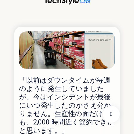
「以前はダウンタイムが毎週
「
のように発生していました
の 
が、今はインシデントが最後
こ
にいつ発生したのかさえ分か
の
りません。生産性の面だけで
る
も、2,000 時間近く節約できた
と思います。」