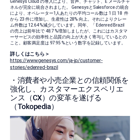
Genesys Cloud の導入により、音声、チャット、E メールチャ
ネルが完全に統合されました。 GenesysとSalesforce の統合
により、オペレーター1人あたりの平均コール数は 1 日 18 件
から 23 件に増加し、生産性は 28% 向上。それによりクレー
ム件数は 12.64 %減少しています。同年、「 Edenred Brazil
の売上は前年比で 48.7 %増加しましたが、これにはカスタマ
ーサービスの効率性と品質の向上が大きく寄与しているとの
こと。顧客満足度は 97.95 %という数字を記録しています。
詳しくはこちら＞
https://www.genesys.com/ja-jp/customer-
stories/edenred-brazil
・消費者や小売企業との信頼関係を
強化し、カスタマーエクスペリエ
ンス（CX）の変革を遂げる
（Tokopedia）