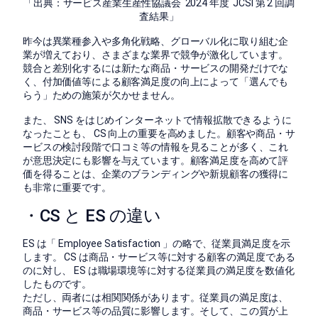
「出典：サービス産業生産性協議会 2024 年度 JCSI 第 2 回調
査結果」
昨今は異業種参入や多角化戦略、グローバル化に取り組む企
業が増えており、さまざまな業界で競争が激化しています。
競合と差別化するには新たな商品・サービスの開発だけでな
く、付加価値等による顧客満足度の向上によって「選んでも
らう」ための施策が欠かせません。
また、 SNS をはじめインターネットで情報拡散できるように
なったことも、 CS 向上の重要を高めました。顧客や商品・サ
ービスの検討段階で口コミ等の情報を見ることが多く、これ
が意思決定にも影響を与えています。顧客満足度を高めて評
価を得ることは、企業のブランディングや新規顧客の獲得に
も非常に重要です。
・CS と ES の違い
ES は「 Employee Satisfaction 」の略で、従業員満足度を示
します。 CS は商品・サービス等に対する顧客の満足度である
のに対し、 ES は職場環境等に対する従業員の満足度を数値化
したものです。
ただし、両者には相関関係があります。従業員の満足度は、
商品・サービス等の品質に影響します。そして、この質が上