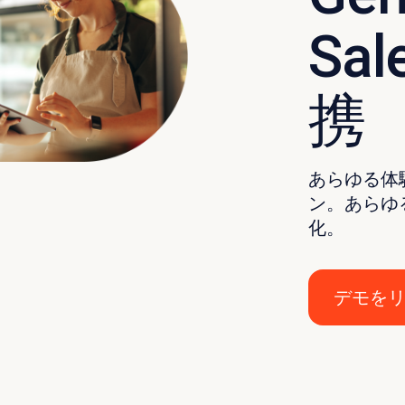
Sal
携
あらゆる体
ン。あらゆる
化。
デモを