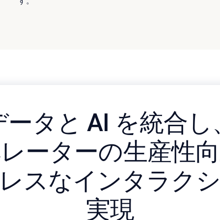
す。
データと AI を統合し
ペレーターの生産性向
レスなインタラク
実現