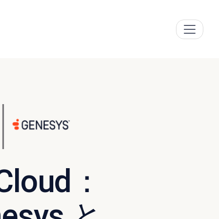
Cloud：
esys と