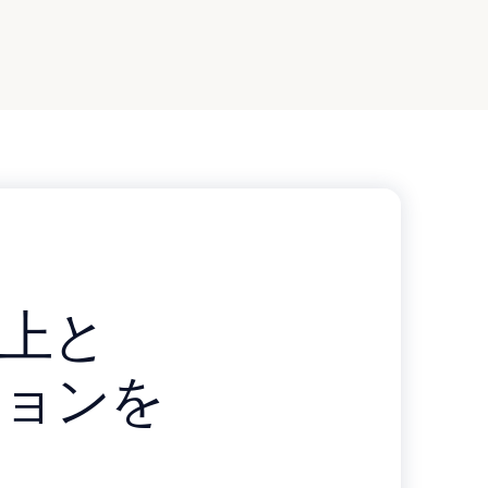
、
上と
ションを