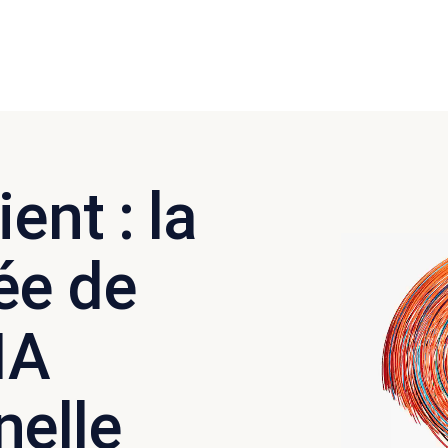
ent : la
ée de
’IA
nelle