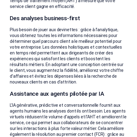
temps de traitement moyen (AHT) à mesure que votre
service client gagne en efficacité.
Des analyses business-first
Plus besoin de jouer aux devinettes : grâce à l’analytique,
vous obtenez toutes les informations nécessaires pour
déterminer quel parcours client a le meilleur potentiel pour
votre entreprise. Les données holistiques et contextuelles
en temps réel permettent aux dirigeants de créer des
expériences qui satisfont les clients et boostent les
résultats métiers. En adoptant une conception centrée sur
le client, vous augmentez la fidélité, améliorez votre chiffre
d’affaires et évitez les dépenses liées à la recherche de
nouveaux clients en cas d’attrition.
Assistance aux agents pilotée par IA
L’IA générative, prédictive et conversationnelle fournit aux
agents humains les analyses dont ils ont besoin. Les agents
virtuels réduisent le volume d’appels et l’AHT et améliorent le
service, ce qui permet aux collaborateurs de se concentrer
sur les interactions à plus forte valeur métier. Cela améliore
également la résolution au premier contact (FCR) : grâce au