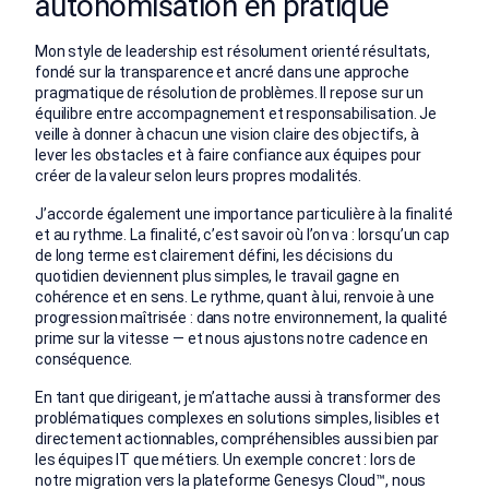
autonomisation en pratique
Mon style de leadership est résolument orienté résultats,
fondé sur la transparence et ancré dans une approche
pragmatique de résolution de problèmes. Il repose sur un
équilibre entre accompagnement et responsabilisation. Je
veille à donner à chacun une vision claire des objectifs, à
lever les obstacles et à faire confiance aux équipes pour
créer de la valeur selon leurs propres modalités.
J’accorde également une importance particulière à la finalité
et au rythme. La finalité, c’est savoir où l’on va : lorsqu’un cap
de long terme est clairement défini, les décisions du
quotidien deviennent plus simples, le travail gagne en
cohérence et en sens. Le rythme, quant à lui, renvoie à une
progression maîtrisée : dans notre environnement, la qualité
prime sur la vitesse — et nous ajustons notre cadence en
conséquence.
En tant que dirigeant, je m’attache aussi à transformer des
problématiques complexes en solutions simples, lisibles et
directement actionnables, compréhensibles aussi bien par
les équipes IT que métiers.
Un exemple concret :
lors de
notre migration vers la plateforme Genesys Cloud™, nous