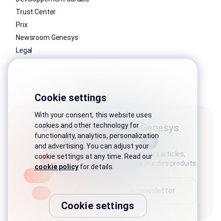
Trust Center
Prix
Newsroom Genesys
Legal
Cookie settings
With your consent, this website uses
cookies and other technology for
Connectez-vous avec Genesys
functionality, analytics, personalization
and advertising. You can adjust your
Restez connecté avec les derniers articles,
cookie settings at any time. Read our
nouvelles du secteur, mises à jour des produits
cookie policy
for details.
et plus encore.
Abonnez-vous à la newsletter
Cookie settings