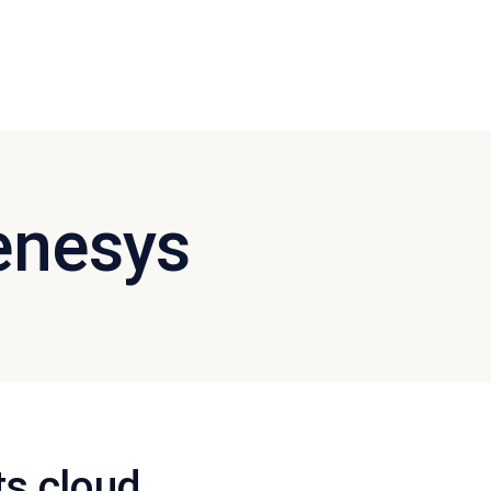
enesys
ts cloud