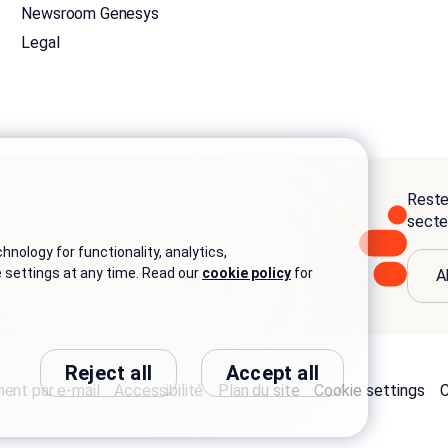
Newsroom Genesys
Legal
Reste
secteu
nology for functionality, analytics,
e settings at any time. Read our
cookie policy
for
A
Reject all
Accept all
ent par e-mail
Accessibilité
Plan du site
Cookie settings
C