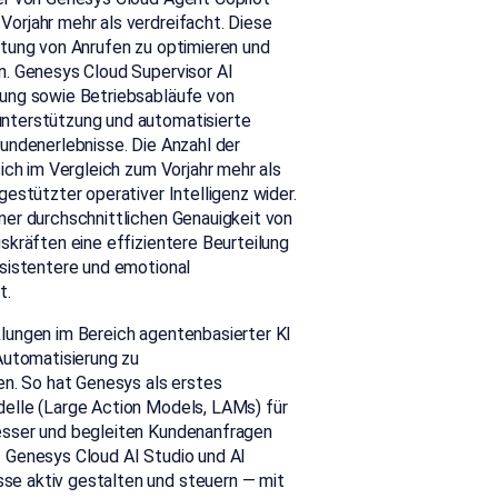
orjahr mehr als verdreifacht. Diese
itung von Anrufen zu optimieren und
n. Genesys Cloud Supervisor AI
tung sowie Betriebsabläufe von
nterstützung und automatisierte
undenerlebnisse. Die Anzahl der
ich im Vergleich zum Vorjahr mehr als
estützter operativer Intelligenz wider.
ner durchschnittlichen Genauigkeit von
skräften eine effizientere Beurteilung
nsistentere und emotional
t.
lungen im Bereich agentenbasierter KI
Automatisierung zu
en. So hat Genesys als erstes
elle (Large Action Models, LAMs) für
esser und begleiten Kundenanfragen
 Genesys Cloud AI Studio und AI
e aktiv gestalten und steuern — mit