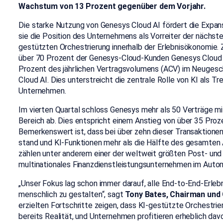
Wachstum von 13 Prozent gegenüber dem Vorjahr.
Die starke Nutzung von Genesys Cloud AI fördert die Expansi
sie die Position des Unternehmens als Vorreiter der nächste
gestützten Orchestrierung innerhalb der Erlebnisökonomie.
über 70 Prozent der Genesys-Cloud-Kunden Genesys Cloud A
Prozent des jährlichen Vertragsvolumens (ACV) im Neuges
Cloud AI. Dies unterstreicht die zentrale Rolle von KI als Tr
Unternehmen.
Im vierten Quartal schloss Genesys mehr als 50 Verträge mi
Bereich ab. Dies entspricht einem Anstieg von über 35 Proze
Bemerkenswert ist, dass bei über zehn dieser Transaktionen 
stand und KI-Funktionen mehr als die Hälfte des gesamte
zählen unter anderem einer der weltweit größten Post- und 
multinationales Finanzdienstleistungsunternehmen im Autom
„Unser Fokus lag schon immer darauf, alle End-to-End-Erlebni
menschlich zu gestalten“, sagt
Tony Bates, Chairman und
erzielten Fortschritte zeigen, dass KI-gestützte Orchestrieru
bereits Realität, und Unternehmen profitieren erheblich da