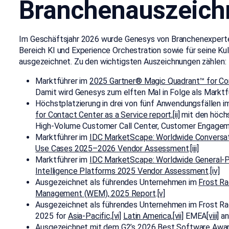
Branchenauszeic
Im Geschäftsjahr 2026 wurde Genesys von Branchenexperten
Bereich KI und Experience Orchestration sowie für seine Kult
ausgezeichnet. Zu den wichtigsten Auszeichnungen zählen:
Marktführer im
2025 Gartner® Magic Quadrant™ for Con
Damit wird Genesys zum elften Mal in Folge als Marktf
Höchstplatzierung in drei von fünf Anwendungsfällen 
for Contact Center as a Service report,
[ii]
mit den höchs
High-Volume Customer Call Center, Customer Engageme
Marktführer im
IDC MarketScape: Worldwide Conversati
Use Cases 2025–2026 Vendor Assessment
.
[iii]
Marktführer im
IDC MarketScape: Worldwide General-Pu
Intelligence Platforms 2025 Vendor Assessment
.
[iv]
Ausgezeichnet als führendes Unternehmen im
Frost R
Management (WEM), 2025 Report
.
[v]
Ausgezeichnet als führendes Unternehmen im Frost Ra
2025 for
Asia-Pacific,
[vi]
Latin America,
[vii]
EMEA
[viii]
an
Ausgezeichnet mit dem
G2’s 2026 Best Software Awa