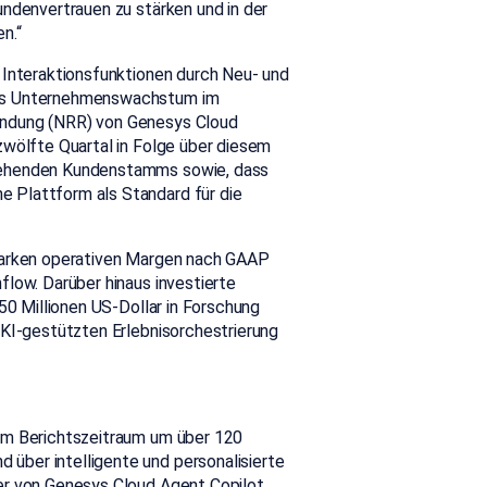
undenvertrauen zu stärken und in der
n.“
 Interaktionsfunktionen durch Neu- und
das Unternehmenswachstum im
indung (NRR) von Genesys Cloud
zwölfte Quartal in Folge über diesem
stehenden Kundenstamms sowie, dass
 Plattform als Standard für die
tarken operativen Margen nach GAAP
flow. Darüber hinaus investierte
50 Millionen US-Dollar in Forschung
 KI-gestützten Erlebnisorchestrierung
im Berichtszeitraum um über 120
über intelligente und personalisierte
er von Genesys Cloud Agent Copilot