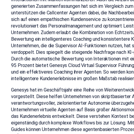
generierten Zusammenfassungen hat sich im Vergleich zum V
unterstützen die Callcenter Agenten dabei, die Nachbearbe
sich auf einen empathischen Kundenservice zu konzentriere
revolutioniert das Personalmanagement und optimiert Leis
Unternehmen. Zudem erlaubt die Kombination von Echtzeitu
Bewertung ein intelligenteres Coaching und konsistentere K
Unternehmen, die die Supervisor AI-Funktionen nutzen, hat s
verdoppelt. Dies spiegelt die steigende Nachfrage nach KI-g
Durch die automatische Bewertung von Interaktionen mit ei
95 Prozent bietet Genesys Cloud Virtual Supervisor Führung
und ein effektiveres Coaching ihrer Agenten. So werden ko
intelligentere Kundenerlebnisse im großen Maßstab realisier
Genesys hat im Geschäftsjahr eine Reihe von Weiterentwick
vorgestellt. Diese helfen Unternehmen von skriptbasierter 
verantwortungsvoller, zielorientierter Autonomie überzugeh
Unternehmen virtuelle Agenten auf Basis großer Aktionsmod
das Kundenerlebnis entwickelt. Diese verstehen Kontext b
eigenständig durch komplexe Workflows bis zur Lösung. Mit
Guides können Unternehmen diese agentenbasierten Prozess