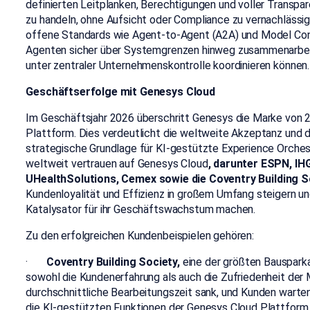
definierten Leitplanken, Berechtigungen und voller Transpa
zu handeln, ohne Aufsicht oder Compliance zu vernachlässig
offene Standards wie Agent-to-Agent (A2A) und Model Con
Agenten sicher über Systemgrenzen hinweg zusammenarbe
unter zentraler Unternehmenskontrolle koordinieren können.
Geschäftserfolge mit Genesys Cloud
Im Geschäftsjahr 2026 überschritt Genesys die Marke von 2
Plattform. Dies verdeutlicht die weltweite Akzeptanz und 
strategische Grundlage für KI-gestützte Experience Orchest
weltweit vertrauen auf Genesys Cloud
, darunter ESPN, IH
UHealthSolutions
, Cemex sowie die Coventry Building S
Kundenloyalität und Effizienz in großem Umfang steigern u
Katalysator für ihr Geschäftswachstum machen.
Zu den erfolgreichen Kundenbeispielen gehören:
·
Coventry Building Society,
eine der größten Bausparka
sowohl die Kundenerfahrung als auch die Zufriedenheit der 
durchschnittliche Bearbeitungszeit sank, und Kunden warten
die KI-gestützten Funktionen der Genesys Cloud Plattform