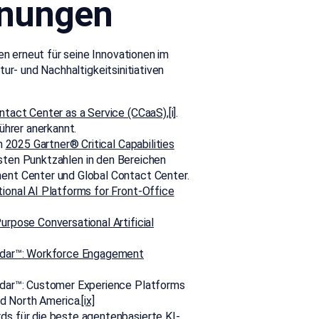
hnungen
 erneut für seine Innovationen im
ur- und Nachhaltigkeitsinitiativen
tact Center as a Service (CCaaS)
,
[i]
.
ührer anerkannt.
im
2025 Gartner® Critical Capabilities
ten Punktzahlen in den Bereichen
nt Center und Global Contact Center.
onal AI Platforms for Front-Office
rpose Conversational Artificial
adar™: Workforce Engagement
dar™: Customer Experience Platforms
d North America.
[ix]
rds
für die beste agentenbasierte KI-