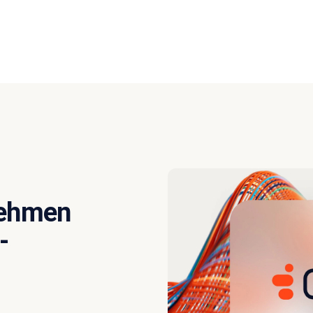
nehmen
-