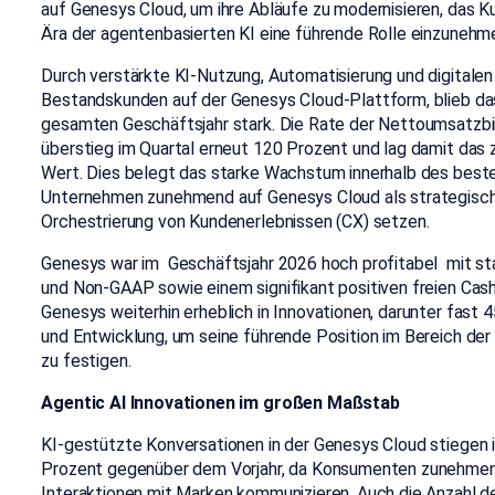
auf Genesys Cloud, um ihre Abläufe zu modernisieren, das K
Ära der agentenbasierten KI eine führende Rolle einzunehme
Durch verstärkte KI-Nutzung, Automatisierung und digitalen
Bestandskunden auf der Genesys Cloud-Plattform, blieb 
gesamten Geschäftsjahr stark. Die Rate der Nettoumsatzb
überstieg im Quartal erneut 120 Prozent und lag damit das 
Wert. Dies belegt das starke Wachstum innerhalb des be
Unternehmen zunehmend auf Genesys Cloud als strategische
Orchestrierung von Kundenerlebnissen (CX) setzen.
Genesys war im Geschäftsjahr 2026 hoch profitabel mit s
und Non-GAAP sowie einem signifikant positiven freien Cash
Genesys weiterhin erheblich in Innovationen, darunter fast 4
und Entwicklung, um seine führende Position im Bereich der
zu festigen.
Agentic AI Innovationen im großen Maßstab
KI-gestützte Konversationen in der Genesys Cloud stiegen 
Prozent gegenüber dem Vorjahr, da Konsumenten zunehmend 
Interaktionen mit Marken kommunizieren. Auch die Anzahl d