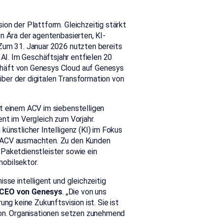
on der Plattform. Gleichzeitig stärkt
n Ära der agentenbasierten, KI-
 Zum 31. Januar 2026 nutzten bereits
I. Im Geschäftsjahr entfielen 20
chäft von Genesys Cloud auf Genesys
eiber der digitalen Transformation von
t einem ACV im siebenstelligen
nt im Vergleich zum Vorjahr.
künstlicher Intelligenz (KI) im Fokus
n ACV ausmachten. Zu den Kunden
Paketdienstleister sowie ein
obilsektor.
sse intelligent und gleichzeitig
 CEO von Genesys
. „Die von uns
ng keine Zukunftsvision ist. Sie ist
von. Organisationen setzen zunehmend