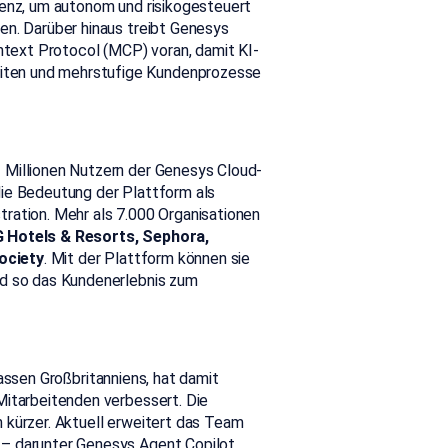
renz, um autonom und risikogesteuert
en. Darüber hinaus treibt Genesys
text Protocol (MCP) voran, damit KI-
iten und mehrstufige Kundenprozesse
 Millionen Nutzern der Genesys Cloud-
die Bedeutung der Plattform als
ration. Mehr als 7.000 Organisationen
G Hotels & Resorts, Sephora,
ociety
. Mit der Plattform können sie
nd so das Kundenerlebnis zum
ssen Großbritanniens, hat damit
Mitarbeitenden verbessert. Die
 kürzer. Aktuell erweitert das Team
 – darunter Genesys Agent Copilot,