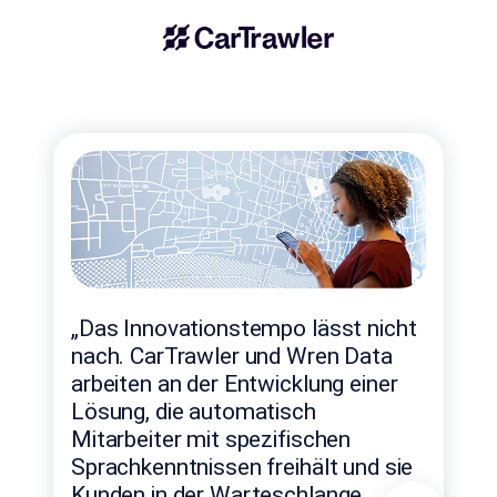
„Das Innovationstempo lässt nicht
„Da
nach. CarTrawler und Wren Data
arbeiten an der Entwicklung einer
dig
Lösung, die automatisch
mi
Mitarbeiter mit spezifischen
sic
Sprachkenntnissen freihält und sie
un
Kunden in der Warteschlange