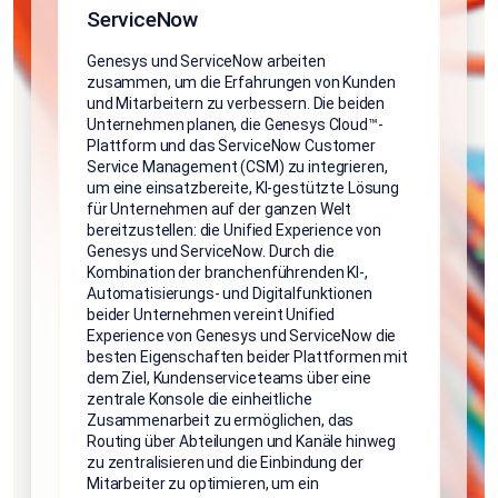
ServiceNow
Genesys und ServiceNow arbeiten
zusammen, um die Erfahrungen von Kunden
und Mitarbeitern zu verbessern. Die beiden
Unternehmen planen, die Genesys Cloud™-
Plattform und das ServiceNow Customer
Service Management (CSM) zu integrieren,
um eine einsatzbereite, KI-gestützte Lösung
für Unternehmen auf der ganzen Welt
bereitzustellen: die Unified Experience von
Genesys und ServiceNow. Durch die
Kombination der branchenführenden KI-,
Automatisierungs- und Digitalfunktionen
beider Unternehmen vereint Unified
Experience von Genesys und ServiceNow die
besten Eigenschaften beider Plattformen mit
dem Ziel, Kundenserviceteams über eine
zentrale Konsole die einheitliche
Zusammenarbeit zu ermöglichen, das
Routing über Abteilungen und Kanäle hinweg
zu zentralisieren und die Einbindung der
Mitarbeiter zu optimieren, um ein