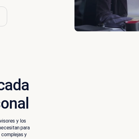
 cada
sonal
visores y los
 necesitan para
s complejas y