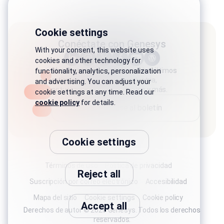
Cookie settings
Conéctate con Genesys
With your consent, this website uses
cookies and other technology for
Manténgase conectado con los últimos
functionality, analytics, personalization
artículos, historias de la industria,
and advertising. You can adjust your
actualizaciones de productos y más.
cookie settings at any time. Read our
cookie policy
for details.
Suscríbase al boletín
Cookie settings
Términos de uso
Política de privacidad
Reject all
Suscripción por correo electrónico
Accesibilidad
Mapa del sitio
Cookie settings
Cookie policy
Accept all
Derechos de autor © 2026 Genesys. Todos los derechos
reservados.