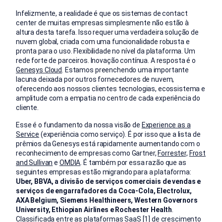
Infelizmente, a realidade é que os sistemas de contact
center de muitas empresas simplesmente não estão à
altura desta tarefa. Isso requer uma verdadeira solução de
nuvem global, criada com uma funcionalidade robusta e
pronta para o uso. Flexibilidade no nível da plataforma. Um
rede forte de parceiros. Inovação contínua. A resposta é o
Genesys Cloud
. Estamos preenchendo uma importante
lacuna deixada por outros fornecedores de nuvem,
oferecendo aos nossos clientes tecnologias, ecossistema e
amplitude com a empatia no centro de cada experiência do
cliente.
Esse é o fundamento da nossa visão de
Experience as a
Service
(experiência como serviço). É por isso que a lista de
prêmios da Genesys está rapidamente aumentando com o
reconhecimento de empresas como Gartner,
Forrester,
Frost
and Sullivan
e
OMDIA
. É também por essa razão que as
seguintes empresas estão migrando para a plataforma:
Uber, BBVA, a divisão de serviços comerciais de vendas e
serviços de engarrafadores da Coca-Cola, Electrolux,
AXA Belgium, Siemens Healthineers, Western Governors
University, Ethiopian Airlines e Rochester Health
.
Classificada entre as plataformas SaaS
[1]
de crescimento