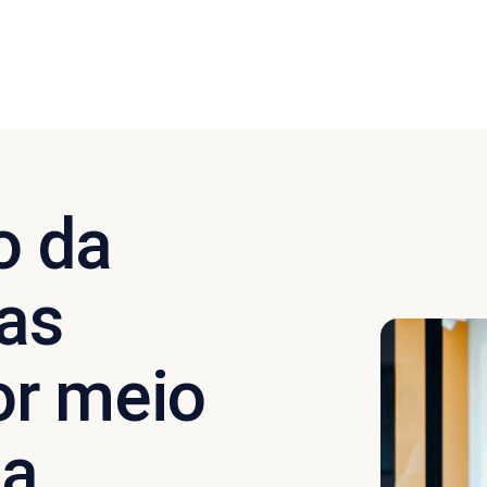
o da
as
or meio
da