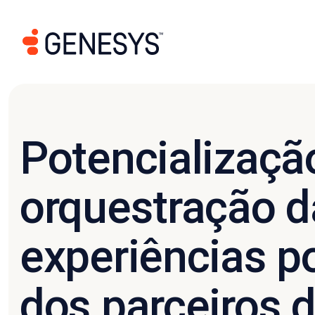
Potencializaçã
orquestração d
experiências p
dos parceiros 