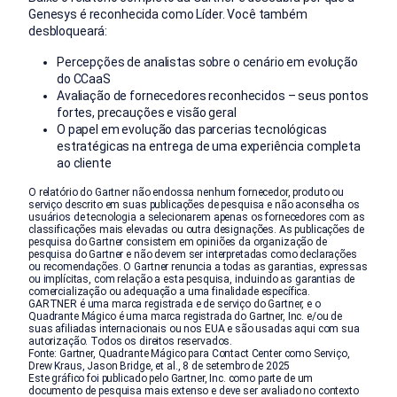
Genesys é reconhecida como Líder. Você também
desbloqueará:
Percepções de analistas sobre o cenário em evolução
do CCaaS
Avaliação de fornecedores reconhecidos – seus pontos
fortes, precauções e visão geral
O papel em evolução das parcerias tecnológicas
estratégicas na entrega de uma experiência completa
ao cliente
O relatório do Gartner não endossa nenhum fornecedor, produto ou
serviço descrito em suas publicações de pesquisa e não aconselha os
usuários de tecnologia a selecionarem apenas os fornecedores com as
classificações mais elevadas ou outra designações. As publicações de
pesquisa do Gartner consistem em opiniões da organização de
pesquisa do Gartner e não devem ser interpretadas como declarações
ou recomendações. O Gartner renuncia a todas as garantias, expressas
ou implícitas, com relação a esta pesquisa, incluindo as garantias de
comercialização ou adequação a uma finalidade específica.
GARTNER é uma marca registrada e de serviço do Gartner, e o
Quadrante Mágico é uma marca registrada do Gartner, Inc. e/ou de
suas afiliadas internacionais ou nos EUA e são usadas aqui com sua
autorização. Todos os direitos reservados.
Fonte: Gartner, Quadrante Mágico para Contact Center como Serviço,
Drew Kraus, Jason Bridge, et al., 8 de setembro de 2025
Este gráfico foi publicado pelo Gartner, Inc. como parte de um
documento de pesquisa mais extenso e deve ser avaliado no contexto