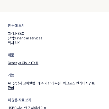
한 눈에 보기
고객:
HSBC
산업:
​​Financial services​
위치:
UK
제품
Genesys Cloud CX®
기능
AI
·
상담사 코파일럿
·
예측 기반 라우팅
·
워크포스 인게이지먼트
관리
더 많은 자료 보기
HSBC 사례 연구 하이라이트