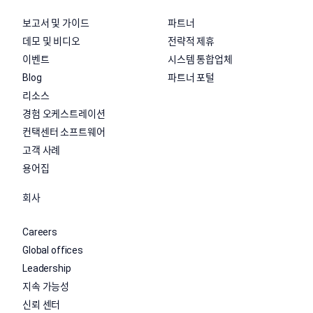
보고서 및 가이드
파트너
데모 및 비디오
전략적 제휴
이벤트
시스템 통합업체
Blog
파트너 포털
리소스
경험 오케스트레이션
컨택센터 소프트웨어
고객 사례
용어집
회사
Careers
Global offices
Leadership
지속 가능성
신뢰 센터