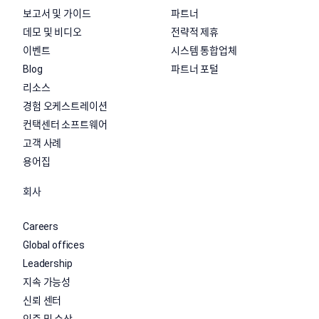
보고서 및 가이드
파트너
데모 및 비디오
전략적 제휴
이벤트
시스템 통합업체
Blog
파트너 포털
리소스
경험 오케스트레이션
컨택센터 소프트웨어
고객 사례
용어집
회사
Careers
Global offices
Leadership
지속 가능성
신뢰 센터
인증 및 수상