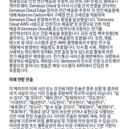
컴퓨팅으로 인한 연간 배출량 추정치, (ii) 전화, SIP 트렁크, 텔레포니
게이트웨이, Genesys Cloud 및 타사 시스템 간의 연결을 관리하는
Genesys Cloud Edge 장치의 연간 배출량 추정치. 이 연간 배출량에
대해 Rubicon Carbon에서 구매한 탄소 크레딧을 적용하여
Genesys Cloud 운영에서 탄소 중립을 달성했습니다. “Genesys
Cloud AWS 사용으로 인한 탄소 배출량”은 운영으로 인한 직접
배출과 Genesys Cloud를 호스팅하는데 사용되는 전기를
생산하는데서 오는 간접 배출을 포함합니다. 모든 상업 계약 유형(예:
클라우드, 구독 및 라이선스)의 배출량이 포함됩니다. 또한, 개발,
테스트 및 데모 시스템과 같은 AWS 플랫폼에서 수행된 연구 및
개발에서 발생하는 배출량도 포함됩니다. 타사 툴 사용, 개발자가
사용하는 하드웨어 및 R&D 관련 출장 등의 업스트림 활동에 의한
전기 배출량은 제외됩니다. 전기 통신 서비스를 재판매하는 과정에서
발생하는 배출량도 제외됩니다. Genesys의 인수로 인한 소프트웨어
통합으로 일어나는 방출은 해당 시스템이 AWS에서 인입된 후
포함됩니다.
미래 전망 진술
이 페이지의 미래 사건 또는 조건에 대한 진술은 향후 상황 및 결과와
과거 사실이 아닌 기타 진술을 포함하여 역사적 사실이 아닙니다. “일
수 있다”, “할 것이다”, “해야 한다”, “잠재적이다”, “의도한다”,
“기대한다”, “예상한다”, “시도한다”, “추구한다”, “예상한다”,
“예측한다”, “믿는다”, “할 수 있을 것이다”, “계획한다”, “예견한다”,
“목표하다”, “목표로 삼다” 등의 비슷한 단어나 표현으로 식별되는
것은 미래 전망 진술입니다. 이러한 진술은 현재의 계획, 추정 및
예상에 기초하며 위험, 불확실성 및 가정에 따라 달라질 수 있습니다.
이러한 위험 또는 불확실성이 하나 이상 구체화되거나 기본 가정이