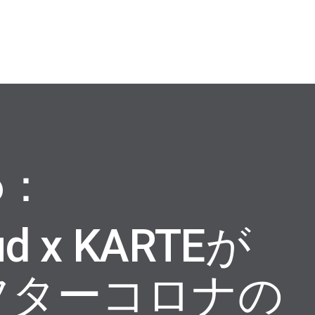
6：
ud x KARTEが
フターコロナの