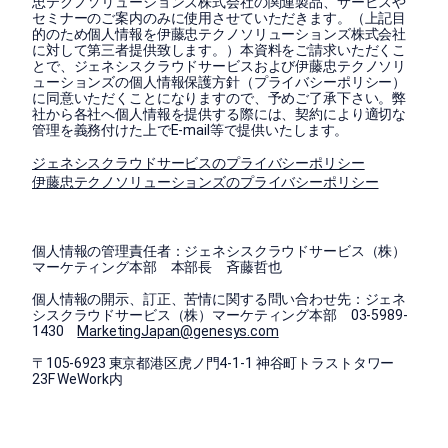
忠テクノソリューションズ株式会社の関連製品、サービスや
セミナーのご案内のみに使用させていただきます。（上記目
的のため個人情報を伊藤忠テクノソリューションズ株式会社
に対して第三者提供致します。）本資料をご請求いただくこ
とで、ジェネシスクラウドサービスおよび伊藤忠テクノソリ
ューションズの個人情報保護方針（プライバシーポリシー）
に同意いただくことになりますので、予めご了承下さい。弊
社から各社へ個人情報を提供する際には、契約により適切な
管理を義務付けた上でE-mail等で提供いたします。
ジェネシスクラウドサービスのプライバシーポリシー
伊藤忠テクノソリューションズのプライバシーポリシー
個人情報の管理責任者：ジェネシスクラウドサービス（株）
マーケティング本部 本部長 斉藤哲也
個人情報の開示、訂正、苦情に関する問い合わせ先：ジェネ
シスクラウドサービス（株）マーケティング本部 03-5989-
1430
MarketingJapan@genesys.com
〒105-6923 東京都港区虎ノ門4-1-1 神谷町トラストタワー
23F WeWork内