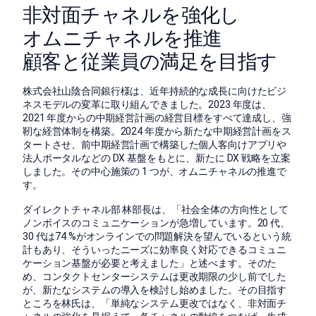
非対面チャネルを強化し
オムニチャネルを推進
顧客と従業員の満足を目指す
株式会社山陰合同銀行様は、近年持続的な成長に向けたビジ
ネスモデルの変革に取り組んできました。2023 年度は、
2021 年度からの中期経営計画の経営目標をすべて達成し、強
靭な経営体制を構築。2024 年度から新たな中期経営計画をス
タートさせ、前中期経営計画で構築した個人客向けアプリや
法人ポータルなどの DX 基盤をもとに、新たに DX 戦略を立案
しました。その中心施策の 1 つが、オムニチャネルの推進で
す。
ダイレクトチャネル部 林部長は、「社会全体の方向性として
ノンボイスのコミュニケーションが急増しています。20 代、
30 代は74 %がオンラインでの問題解決を望んでいるという統
計もあり、そういったニーズに効率良く対応できるコミュニ
ケーション基盤が必要と考えました」と述べます。そのた
め、コンタクトセンターシステムは更改期限の少し前でした
が、新たなシステムの導入を検討し始めました。その目指す
ところを林氏は、「単純なシステム更改ではなく、非対面チ