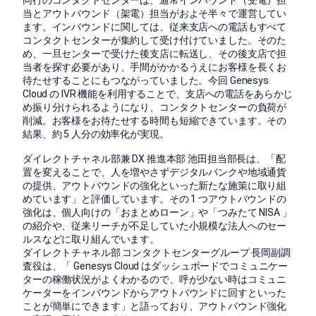
当とアウトバウンド（架電）担当がおよそ半々で運営してい
ます。インバウンドに関しては、従来支店への電話もすべて
コンタクトセンターが集約して受け付けていました。そのた
め、一旦センターで受けた後支店に転送し、その後支店で担
当者を探す必要があり、手間がかかるうえにお客様を長くお
待たせすることにもつながっていました。今回 Genesys
Cloud の IVR 機能を利用することで、支店への電話をあらかじ
め振り分けられるようになり、コンタクトセンターの負荷が
削減。お客様をお待たせする時間も短縮できています。その
結果、約 5 人分の効率化が実現。
ダイレクトチャネル部兼 DX 推進本部 池田担当部長は、「配
置を変えることで、人を増やさずデジタルバンクや地域通貨
の提供、アウトバウンドの強化といった新たな施策に取り組
めています」と評価しています。その 1 つアウトバウンドの
強化は、個人向けの「おまとめローン」や「つみたて NISA 」
の紹介や、従来リーチが不足していた小規模な法人へのセー
ルスなどに取り組んでいます。
ダイレクトチャネル部 コンタクトセンターグループ 長岡副調
査役は、「 Genesys Cloud はダッシュボードでコミュニケー
ターの稼働状況がよくわかるので、呼が少ない時はコミュニ
ケーターをインバウンドからアウトバウンドに回すといった
ことが簡単にできます」と語っており、アウトバウンド強化