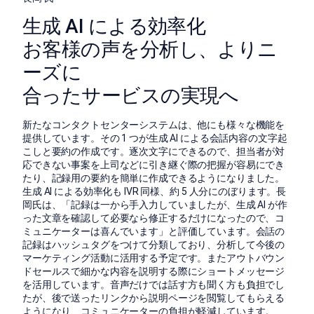
生成 AI による効率化
お客様の声を分析し、よりニ
ーズに
合ったサービスの実現へ
新たなコンタクトセンターシステムは、他にも様々な機能を
提供しています。その 1 つが生成 AI による会話内容の文字起
こしと要約の作成です。逐次文字にできるので、担当者が対
応できない事案を上司などに引き継ぐ際の把握が容易にでき
たり、記録用の要約を簡単に作成できるようになりました。
生成 AI による効率化も IVR 同様、約 5 人分にのぼります。長
岡氏は、「記録は一から手入力していましたが、生成 AI が作
った文章を確認して必要なら修正するだけになったので、コ
ミュニケーターは喜んでいます」と評価しています。会話の
記録はハッシュタグをつけて分類しており、分析して今後の
マーケティング活動に活用する予定です。またアウトバウン
ドセールスで細かな内容を説明する際にショートメッセージ
を活用しています。音声だけでは話す方も聞く方も負担でし
たが、後で送ったリンクから説明ページを閲覧してもらえる
ようになり、コミュニケーターの負担が軽減しています。