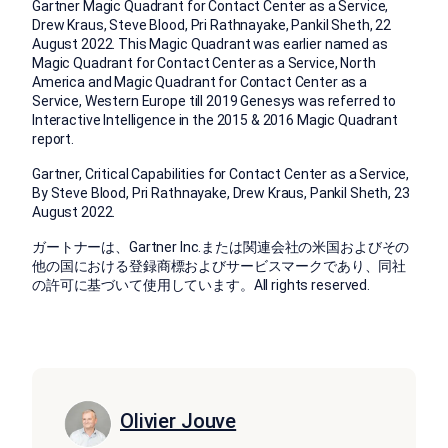
Gartner Magic Quadrant for Contact Center as a Service,
Drew Kraus, Steve Blood, Pri Rathnayake, Pankil Sheth, 22
August 2022. This Magic Quadrant was earlier named as
Magic Quadrant for Contact Center as a Service, North
America and Magic Quadrant for Contact Center as a
Service, Western Europe till 2019 Genesys was referred to
Interactive Intelligence in the 2015 & 2016 Magic Quadrant
report.
Gartner, Critical Capabilities for Contact Center as a Service,
By Steve Blood, Pri Rathnayake, Drew Kraus, Pankil Sheth, 23
August 2022.
ガートナーは、Gartner Inc.または関連会社の米国およびその
他の国における登録商標およびサービスマークであり、同社
の許可に基づいて使用しています。All rights reserved.
Olivier Jouve