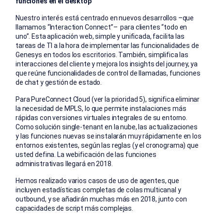
funciones en el desktop
Nuestro interés está centrado en nuevos desarrollos –que
llamamos “Interaction Connect”– para clientes “todo en
uno”. Esta aplicación web, simple y unificada, facilita las
tareas de TI a la hora de implementar las funcionalidades de
Genesys en todos los escritorios. También, simplifica las
interacciones del cliente y mejora los insights del journey, ya
que reúne funcionalidades de control de llamadas, funciones
de chat y gestión de estado.
Para PureConnect Cloud (ver la prioridad 5), significa eliminar
la necesidad de MPLS, lo que permite instalaciones más
rápidas con versiones virtuales integrales de su entorno.
Como solución single-tenant en la nube, las actualizaciones
y las funciones nuevas se instalarán muy rápidamente en los
entornos existentes, según las reglas (y el cronograma) que
usted defina. La webificación de las funciones
administrativas llegará en 2018.
Hemos realizado varios casos de uso de agentes, que
incluyen estadísticas completas de colas multicanal y
outbound, y se añadirán muchas más en 2018, junto con
capacidades de script más complejas.