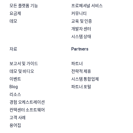
모든 플랫폼 기능
프로페셔널 서비스
요금제
커뮤니티
데모
교육 및 인증
개발자 센터
시스템 상태
자료
Partners
보고서 및 가이드
파트너
데모 및 비디오
전략적 제휴
이벤트
시스템 통합업체
Blog
파트너 포털
리소스
경험 오케스트레이션
컨택센터 소프트웨어
고객 사례
용어집