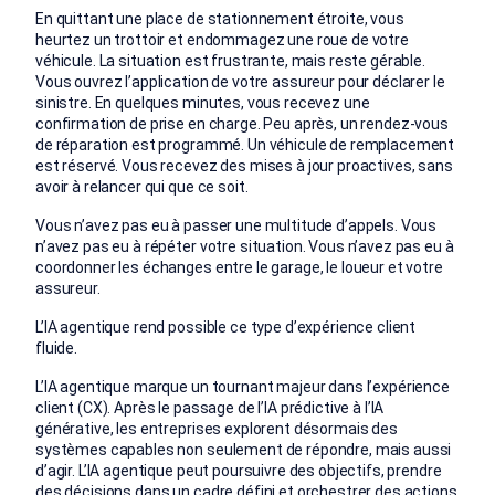
En quittant une place de stationnement étroite, vous
heurtez un trottoir et endommagez une roue de votre
véhicule. La situation est frustrante, mais reste gérable.
Vous ouvrez l’application de votre assureur pour déclarer le
sinistre. En quelques minutes, vous recevez une
confirmation de prise en charge. Peu après, un rendez-vous
de réparation est programmé. Un véhicule de remplacement
est réservé. Vous recevez des mises à jour proactives, sans
avoir à relancer qui que ce soit.
Vous n’avez pas eu à passer une multitude d’appels. Vous
n’avez pas eu à répéter votre situation. Vous n’avez pas eu à
coordonner les échanges entre le garage, le loueur et votre
assureur.
L’IA agentique rend possible ce type d’expérience client
fluide.
L’IA agentique marque un tournant majeur dans l’expérience
client (CX). Après le passage de l’IA prédictive à l’IA
générative, les entreprises explorent désormais des
systèmes capables non seulement de répondre, mais aussi
d’agir. L’IA agentique peut poursuivre des objectifs, prendre
des décisions dans un cadre défini et orchestrer des actions