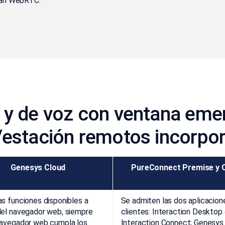
izan WebRTC.
 y de voz con ventana emer
r/estación remotos incorpo
Genesys Cloud
PureConnect Premise y 
as funciones disponibles a
Se admiten las dos aplicacion
del navegador web, siempre
clientes: Interaction Desktop
navegador web cumpla los
Interaction Connect; Genesys