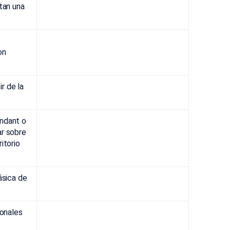
tan una
on
r de la
ndant o
ar sobre
itorio
ásica de
ionales