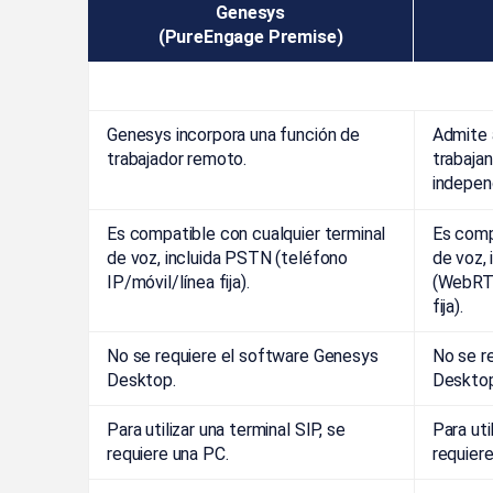
Genesys
(PureEngage Premise)
Genesys incorpora una función de
Admite
trabajador remoto.
trabaja
indepen
Es compatible con cualquier terminal
Es comp
de voz, incluida PSTN (teléfono
de voz,
IP/móvil/línea fija).
(WebRTC
fija).
No se requiere el software Genesys
No se r
Desktop.
Desktop
Para utilizar una terminal SIP, se
Para uti
requiere una PC.
requiere