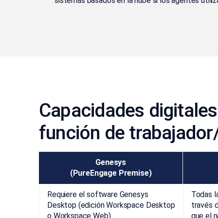
sistemas basados en la nube si los agentes util
Capacidades digitales
función de trabajado
Genesys
(PureEngage Premise)
Requiere el software Genesys
Todas l
Desktop (edición Workspace Desktop
través 
o Workspace Web).
que el 