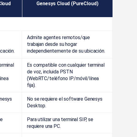
Cloud
Genesys Cloud (PureCloud)
Admite agentes remotos/que
trabajan desde su hogar
cación.
independientemente de su ubicación.
erminal
Es compatible con cualquier terminal
de voz, incluida PSTN
ínea
(WebRTC/teléfono IP/móvil/línea
fija).
enesys
No se requiere el software Genesys
Desktop.
se
Para utilizar una terminal SIP, se
requiere una PC.