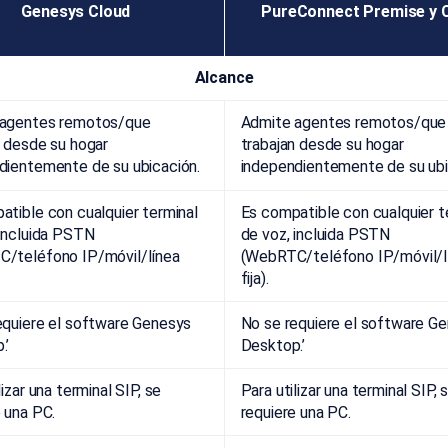
Genesys Cloud
PureConnect Premise y 
Alcance
 agentes remotos/que
Admite agentes remotos/que
n desde su hogar
trabajan desde su hogar
dientemente de su ubicación.
independientemente de su ubi
atible con cualquier terminal
Es compatible con cualquier t
 incluida PSTN
de voz, incluida PSTN
/teléfono IP/móvil/línea
(WebRTC/teléfono IP/móvil/l
fija).
equiere el software Genesys
No se requiere el software G
.’
Desktop.’
lizar una terminal SIP, se
Para utilizar una terminal SIP, 
 una PC.
requiere una PC.