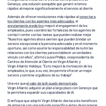
Genesys, una solución asequible que generó retornos
rápidos al mejorar significativamente el servicio al cliente.
Además de ofrecer resoluciones más rápidas al
conectar a
los clientes con los agentes más adecuados
, el
enrutamiento predictivo
mejoró el engagement de los
empleados, pues coordinó las fortalezas de los agentes de
contact center con las tareas que pueden realizar mejor.
“Nuestros agentes ahora sienten que pueden brindar un
servicio excepcional a la persona adecuada y en el momento
oportuno, así como asumir la responsabilidad de nutrir las
relaciones con los clientes para establecer un verdadero
vínculo con ellos”, afirmó Louise Phillips, vicepresidenta de
Centros de Atención al Cliente en Virgin Atlantic y
Virgin Atlantic Holidays. “Esto mejoró la motivación de los
empleados, lo que, a su vez, les permite ofrecer un mejor
servicio y sentirse orgullosos de su trabajo”.
Una vez que
el valor de la IA quedó demostrado
,
Virgin Atlantic adquirió un plan a largo plazo con Genesys que
le permitiera expandir sus capacidades de IA.
El enfoque que adoptó Virgin Atlantic destaca los beneficios
de empezar con una solución específica antes de incorporar