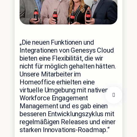
„Hu
„Die neuen Funktionen und
sic
Integrationen von Genesys Cloud
„Bu
bieten eine Flexibilität, die wir
Aus
nicht für möglich gehalten hätten.
Kun
Gen
Unsere Mitarbeiter im
bei
Homeoffice erhielten eine
Kun
virtuelle Umgebung mit nativem
Ser
Workforce Engagement
Pla
Management und es gab einen
Mög
besseren Entwicklungszyklus mit
wei
regelmäßigen Releases und einer
Lös
starken Innovations-Roadmap.“
wir