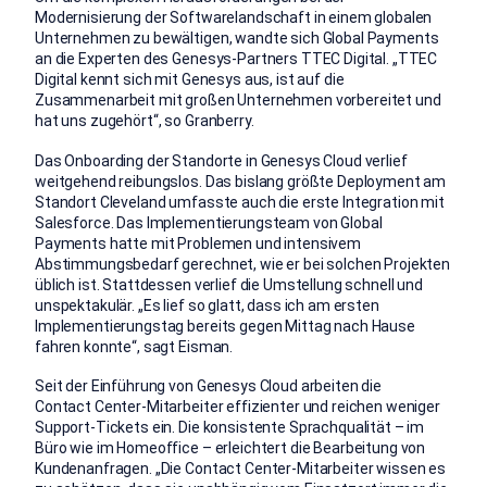
Modernisierung der Softwarelandschaft in einem globalen
Unternehmen zu bewältigen, wandte sich Global Payments
an die Experten des Genesys-Partners TTEC Digital. „TTEC
Digital kennt sich mit Genesys aus, ist auf die
Zusammenarbeit mit großen Unternehmen vorbereitet und
hat uns zugehört“, so Granberry.
Das Onboarding der Standorte in Genesys Cloud verlief
weitgehend reibungslos. Das bislang größte Deployment am
Standort Cleveland umfasste auch die erste Integration mit
Salesforce. Das Implementierungsteam von Global
Payments hatte mit Problemen und intensivem
Abstimmungsbedarf gerechnet, wie er bei solchen Projekten
üblich ist. Stattdessen verlief die Umstellung schnell und
unspektakulär. „Es lief so glatt, dass ich am ersten
Implementierungstag bereits gegen Mittag nach Hause
fahren konnte“, sagt Eisman.
Seit der Einführung von Genesys Cloud arbeiten die
Contact Center-Mitarbeiter effizienter und reichen weniger
Support-Tickets ein. Die konsistente Sprachqualität – im
Büro wie im Homeoffice – erleichtert die Bearbeitung von
Kundenanfragen. „Die Contact Center-Mitarbeiter wissen es