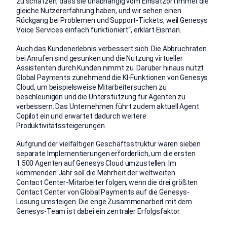
zu schätzen, dass sie unabhängig vom Einsatzort immer die
gleiche Nutzererfahrung haben, und wir sehen einen
Rückgang bei Problemen und Support-Tickets, weil Genesys
Voice Services einfach funktioniert“, erklärt Eisman.
Auch das Kundenerlebnis verbessert sich. Die Abbruchraten
bei Anrufen sind gesunken und die Nutzung virtueller
Assistenten durch Kunden nimmt zu. Darüber hinaus nutzt
Global Payments zunehmend die KI-Funktionen von Genesys
Cloud, um beispielsweise Mitarbeitersuchen zu
beschleunigen und die Unterstützung für Agenten zu
verbessern. Das Unternehmen führt zudem aktuell Agent
Copilot ein und erwartet dadurch weitere
Produktivitätssteigerungen.
Aufgrund der vielfältigen Geschäftsstruktur waren sieben
separate Implementierungen erforderlich, um die ersten
1.500 Agenten auf Genesys Cloud umzustellen. Im
kommenden Jahr soll die Mehrheit der weltweiten
Contact Center-Mitarbeiter folgen, wenn die drei größten
Contact Center von Global Payments auf die Genesys-
Lösung umsteigen. Die enge Zusammenarbeit mit dem
Genesys-Team ist dabei ein zentraler Erfolgsfaktor.