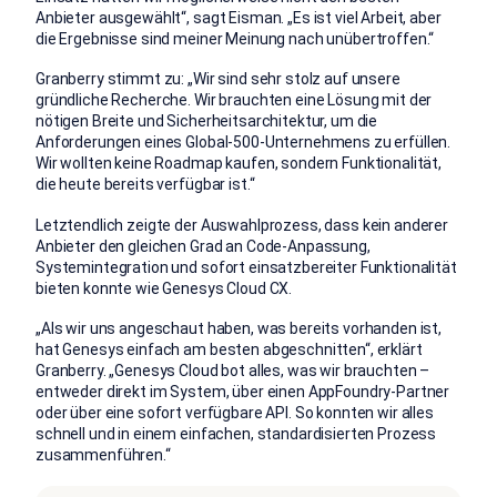
Anbieter ausgewählt“, sagt Eisman. „Es ist viel Arbeit, aber
die Ergebnisse sind meiner Meinung nach unübertroffen.“
Granberry stimmt zu: „Wir sind sehr stolz auf unsere
gründliche Recherche. Wir brauchten eine Lösung mit der
nötigen Breite und Sicherheitsarchitektur, um die
Anforderungen eines Global-500-Unternehmens zu erfüllen.
Wir wollten keine Roadmap kaufen, sondern Funktionalität,
die heute bereits verfügbar ist.“
Letztendlich zeigte der Auswahlprozess, dass kein anderer
Anbieter den gleichen Grad an Code-Anpassung,
Systemintegration und sofort einsatzbereiter Funktionalität
bieten konnte wie Genesys Cloud CX.
„Als wir uns angeschaut haben, was bereits vorhanden ist,
hat Genesys einfach am besten abgeschnitten“, erklärt
Granberry. „Genesys Cloud bot alles, was wir brauchten –
entweder direkt im System, über einen AppFoundry-Partner
oder über eine sofort verfügbare API. So konnten wir alles
schnell und in einem einfachen, standardisierten Prozess
zusammenführen.“