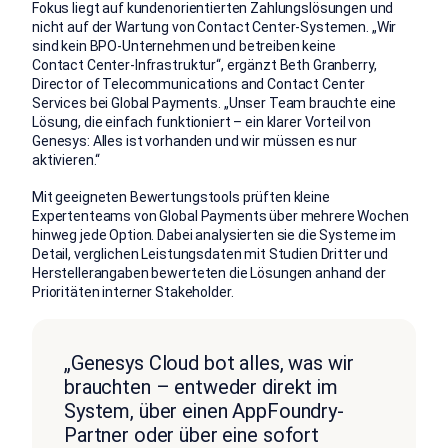
Fokus liegt auf kundenorientierten Zahlungslösungen und
nicht auf der Wartung von Contact Center-Systemen. „Wir
sind kein BPO-Unternehmen und betreiben keine
Contact Center-Infrastruktur“, ergänzt Beth Granberry,
Director of Telecommunications and Contact Center
Services bei Global Payments. „Unser Team brauchte eine
Lösung, die einfach funktioniert – ein klarer Vorteil von
Genesys: Alles ist vorhanden und wir müssen es nur
aktivieren.“
Mit geeigneten Bewertungstools prüften kleine
Expertenteams von Global Payments über mehrere Wochen
hinweg jede Option. Dabei analysierten sie die Systeme im
Detail, verglichen Leistungsdaten mit Studien Dritter und
Herstellerangaben bewerteten die Lösungen anhand der
Prioritäten interner Stakeholder.
„Genesys Cloud bot alles, was wir
brauchten – entweder direkt im
System, über einen AppFoundry-
Partner oder über eine sofort