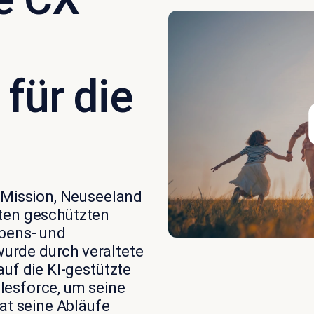
für die
 Mission, Neuseeland
ten geschützten
bens- und
urde
durch veraltete
uf die KI-gestützte
lesforce
, um seine
at seine Abläufe