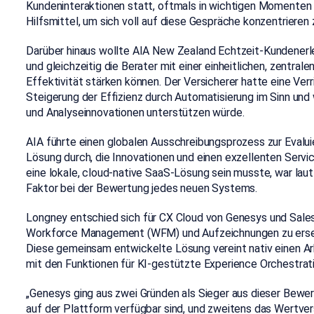
Kundeninteraktionen statt, oftmals in wichtigen Momenten 
Hilfsmittel, um sich voll auf diese Gespräche konzentrieren 
Darüber hinaus
wollte AIA New Zealand
Echtzeit-Kundenerle
und gleichzeitig die Berater mit einer einheitlichen, zentral
Effektivität stärken können. Der Versicherer hatte eine Ve
Steigerung der Effizienz durch Automatisierung im Sinn und 
und Analyseinnovationen unterstützen würde.
AIA führte einen globalen Ausschreibungsprozess zur Evalu
Lösung durch, die
Innovationen und einen exzellenten Servi
eine lokale, cloud-native SaaS-Lösung sein musste, war lau
Faktor bei der Bewertung jedes neuen Systems.
Longney
entschied sich für CX Cloud von Genesys und Sale
Workforce Management (WFM) und Aufzeichnungen zu ersetz
Diese gemeinsam entwickelte Lösung vereint nativ einen Arb
mit den Funktionen für KI-gestützte Experience Orchestrat
„Genesys ging aus zwei Gründen als Sieger aus dieser Bewert
auf der Plattform verfügbar sind, und zweitens das Wertver