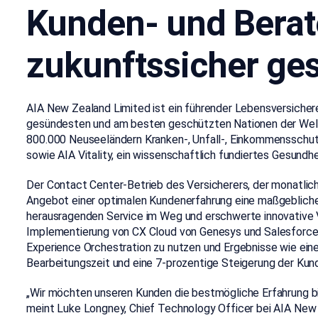
Kunden- und Berat
zukunftssicher ges
AIA New Zealand Limited ist ein führender Lebensversichere
gesündesten und am besten geschützten Nationen der Wel
800.000 Neuseeländern Kranken-, Unfall-, Einkommensschutz
sowie AIA Vitality, ein wissenschaftlich fundiertes Gesund
Der Contact Center-Betrieb des Versicherers
, der monatlic
Angebot einer optimalen Kundenerfahrung eine maßgebliche
herausragenden Service im Weg und erschwerte innovative 
Implementierung von CX Cloud von Genesys und Salesforce
Experience Orchestration zu nutzen und
Ergebnisse wie eine
Bearbeitungszeit und eine 7-prozentige Steigerung der Kund
„Wir möchten unseren Kunden die bestmögliche Erfahrung biet
meint Luke Longney, Chief Technology Officer bei AIA New Z