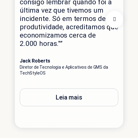
consigo lembrar quando foi a
alt
última vez que tivemos um
ace
incidente. Só em termos de
ide
produtividade, acreditamos que
áre
economizamos cerca de
per
2.000 horas."”
nec
cli
Jack Roberts
Diretor de Tecnologia e Aplicativos de GMS da
Edg
TechStyleOS
Dire
Leia mais