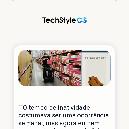
“Gr
““O tempo de inatividade
em 
costumava ser uma ocorrência
aut
semanal, mas agora eu nem
pod