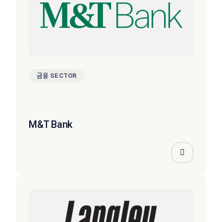
금융 SECTOR
M&T Bank