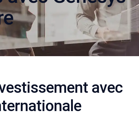
re
nvestissement avec
nternationale