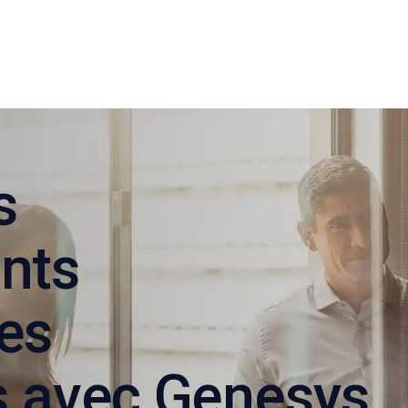
s
nts
es
s avec Genesys