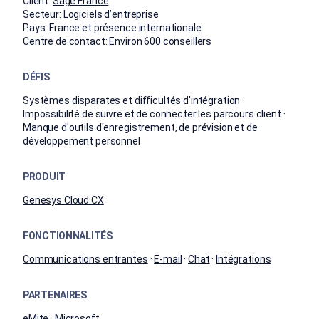
Client:
Sage France
Secteur:
Logiciels d’entreprise
Pays:
France et présence internationale
Centre de contact:
Environ 600 conseillers
DÉFIS
Systèmes disparates et difficultés d'intégration ·
Impossibilité de suivre et de connecter les parcours client ·
Manque d'outils d'enregistrement, de prévision et de
développement personnel
PRODUIT
Genesys Cloud CX
FONCTIONNALITÉS
Communications entrantes
·
E-mail
·
Chat
·
Intégrations
PARTENAIRES
eMite
· Microsoft