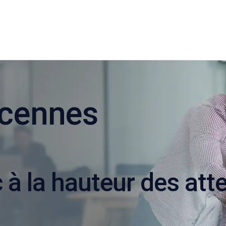
ncennes
 à la hauteur des att