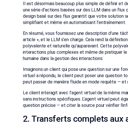
Il est désormais beaucoup plus simple de définir et d
une série d’actions basées sur des LLM dans un flux q
design basé sur des flux garantit que votre solution se
simplifiant et même en automatisant l’entraînement.
En résumé, vous fournissez une description d’une tâc
article », et le LLM s’en charge. Cela rend la définiti
polyvalente et naturelle qu’auparavant. Cette polyva
interactions plus complexes et même de pratiquer le
humaine dans la gestion des interactions.
Imaginons un client qui pose une question sur une fonc
virtuel a répondu, le client peut poser une question t
peut passer de manière fluide en mode requête — et mê
Le client interagit avec l’agent virtuel de la même m
sans instructions spécifiques. L’agent virtuel peut é
question précise — et citer la source pour vérifier l’in
2. Transferts complets aux