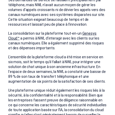
téléphone, mais NWL n’avait aucun moyen de gérer les
volumes d’appels croissants ni de dévier les appels vers des
canaux numériques avec ses systèmes disparates sur site.
Cette situation exigeait beaucoup de temps et de
ressources et laissait peu de place à l’innovation.
La consolidation sur la plateforme tout-en-un
Genesys
Cloud™
a permis à NWL d’interagir avec les clients sur les
canaux numériques. Elle a également supprimé des risques
et des dépenses importants.
L’ensemble de la plateforme cloud a été mise en service en
six mois, soit le temps qu’il fallait à NWL pour intégrer une
solution de chat unique à son ancienne infrastructure. En
l’espace de deux semaines, la NWL a constaté une baisse de
89 % de son taux de transfert téléphonique et une
augmentation de six points de la satisfaction de ses clients.
Une plateforme unique réduit également les risques liés à la
sécurité, à la confidentialité et à la responsabilité. Bien que
les entreprises fassent preuve de diligence raisonnable en
ce qui concerne les caractéristiques de sécurité individuelles
de toute application basée sur l’IA, la consolidation du cloud
signifie qu’elles n’ont généralement besoin de surveiller la