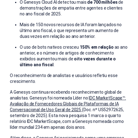
O Genesys Cloud AI detectou mais
de 700 milhões
de
demonstrações de empatia entre agentes e clientes
no ano fiscal de 2025.
Mais de 150 novos recursos de IA foram lançados no
último ano fiscal, o que representa um aumento de
duas vezes em relação ao ano anterior.
O uso de bots nativos cresceu
150% em relação
ao ano
anterior, e o número de artigos de conhecimento
exibidos aumentou mais de
oito vezes durante o
último ano fiscal
.
O reconhecimento de analistas e usuários refletiu esse
crescimento.
A Genesys continua recebendo reconhecimento global de
analistas. Genesys foi nomeada Líder no
IDC MarketScape™:
Avaliação de Fornecedores Globais de Plataformas de IA
Conversacional de Uso Geral de 2025
(Doc. nº US52972625,
setembro de 2025). Esta nova pesquisa
1
marca o quarto
relatório IDC MarketScape, com a Genesys nomeada como
líder mundial
234
em apenas dois anos.
Além disso, a Genesys foi posicionada como uma empresa