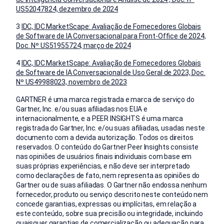
US52047824, dezembro de 2024
3
IDC, IDC MarketScape: Avaliação de Fornecedores Globais
de Software de IA Conversacional para Front-Office de 2024,
Doc. Nº US51955724, março de 2024
4
IDC, IDC MarketScape: Avaliação de Fornecedores Globais
de Software de IA Conversacional de Uso Geral de 2023, Doc.
Nº US49988023, novembro de 2023
GARTNER é uma marca registrada e marca de serviço do
Gartner, Inc. e/ou suas afiliadas nos EUA e
internacionalmente, e a PEER INSIGHTS é uma marca
registrada do Gartner, Inc. e/ou suas afiliadas, usadas neste
documento com a devida autorização. Todos os direitos
reservados. O conteúdo do Gartner Peer Insights consiste
nas opiniões de usuários finais individuais com base em
suas próprias experiências, e não deve ser interpretado
como declarações de fato, nem representa as opiniões do
Gartner ou de suas afiliadas. O Gartner não endossa nenhum
fornecedor, produto ou serviço descrito neste conteúdo nem
concede garantias, expressas ou implícitas, em relação a
este conteúdo, sobre sua precisão ou integridade, incluindo
quaisquer garantias de comercialização ou adequação para