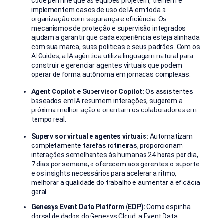
code permite que as equipes projetem, treinem e
implementem casos de uso de IA em toda a
organização
com segurança e eficiência
. Os
mecanismos de proteção e supervisão integrados
ajudam a garantir que cada experiência esteja alinhada
com sua marca, suas políticas e seus padrões. Com os
AI Guides, a IA agêntica utiliza linguagem natural para
construir e gerenciar agentes virtuais que podem
operar de forma autônoma em jornadas complexas.
Agent Copilot e Supervisor Copilot:
Os assistentes
baseados em IA resumem interações, sugerem a
próxima melhor ação e orientam os colaboradores em
tempo real.
Supervisor virtual e agentes virtuais:
Automatizam
completamente tarefas rotineiras, proporcionam
interações semelhantes às humanas 24 horas por dia,
7 dias por semana, e oferecem aos gerentes o suporte
e os insights necessários para acelerar a ritmo,
melhorar a qualidade do trabalho e aumentar a eficácia
geral.
Genesys Event Data Platform (EDP):
Como espinha
dorsal de dados do Genesys Cloud, a Event Data