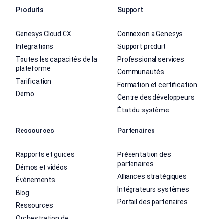
Produits
Support
Genesys Cloud CX
Connexion à Genesys
Intégrations
Support produit
Toutes les capacités de la
Professional services
plateforme
Communautés
Tarification
Formation et certification
Démo
Centre des développeurs
État du système
Ressources
Partenaires
Rapports et guides
Présentation des
partenaires
Démos et vidéos
Alliances stratégiques
Événements
Intégrateurs systèmes
Blog
Portail des partenaires
Ressources
Orchestration de