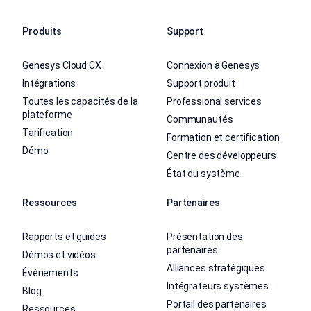
Produits
Support
Genesys Cloud CX
Connexion à Genesys
Intégrations
Support produit
Toutes les capacités de la
Professional services
plateforme
Communautés
Tarification
Formation et certification
Démo
Centre des développeurs
État du système
Ressources
Partenaires
Rapports et guides
Présentation des
partenaires
Démos et vidéos
Alliances stratégiques
Événements
Intégrateurs systèmes
Blog
Portail des partenaires
Ressources