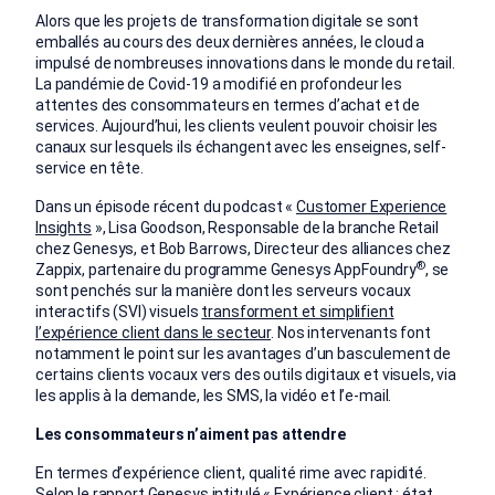
Alors que les projets de transformation digitale se sont
emballés au cours des deux dernières années, le cloud a
impulsé de nombreuses innovations dans le monde du retail.
La pandémie de Covid-19 a modifié en profondeur les
attentes des consommateurs en termes d’achat et de
services. Aujourd’hui, les clients veulent pouvoir choisir les
canaux sur lesquels ils échangent avec les enseignes, self-
service en tête.
Dans un épisode récent du podcast «
Customer Experience
Insights
», Lisa Goodson, Responsable de la branche Retail
chez Genesys, et Bob Barrows, Directeur des alliances chez
®
Zappix, partenaire du programme Genesys AppFoundry
, se
sont penchés sur la manière dont les serveurs vocaux
interactifs (SVI) visuels
transforment et simplifient
l’expérience client dans le secteur
. Nos intervenants font
notamment le point sur les avantages d’un basculement de
certains clients vocaux vers des outils digitaux et visuels, via
les applis à la demande, les SMS, la vidéo et l’e-mail.
Les consommateurs n’aiment pas attendre
En termes d’expérience client, qualité rime avec rapidité.
Selon le rapport Genesys intitulé « Expérience client : état