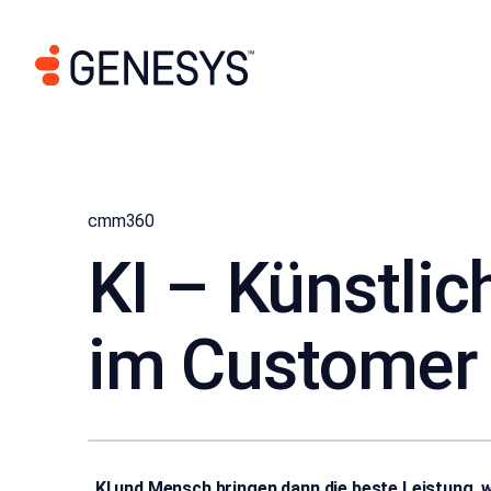
cmm360
KI – Künstlic
im Customer 
„KI und Mensch bringen dann die beste Leistung, 