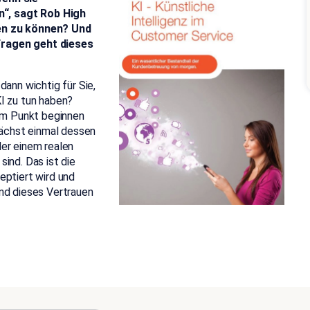
“, sagt Rob High
uen zu können? Und
Fragen geht dieses
dann wichtig für Sie,
I zu tun haben?
sem Punkt beginnen
nächst einmal dessen
der einem realen
ind. Das ist die
eptiert wird und
Und dieses Vertrauen