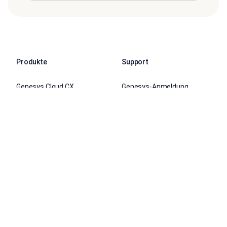
Produkte
Support
Genesys Cloud CX
Genesys-Anmeldung
Integrationen
Produktsupport
Alle Plattform-Funktionen
Professional services
Preisübersicht
Gemeinschaften
Demo
Schulung und Zertifizierung
Entwicklerzentrum
Systemstatus
Ressourcen
Partner
Berichte und Leitfäden
Partnerseite
Demos und Videos
Strategische Allianzen