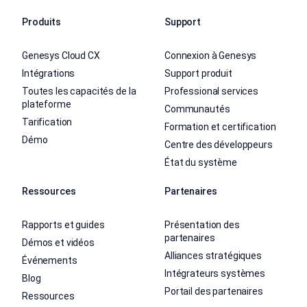
Produits
Support
Genesys Cloud CX
Connexion à Genesys
Intégrations
Support produit
Toutes les capacités de la
Professional services
plateforme
Communautés
Tarification
Formation et certification
Démo
Centre des développeurs
État du système
Ressources
Partenaires
Rapports et guides
Présentation des
partenaires
Démos et vidéos
Alliances stratégiques
Événements
Intégrateurs systèmes
Blog
Portail des partenaires
Ressources