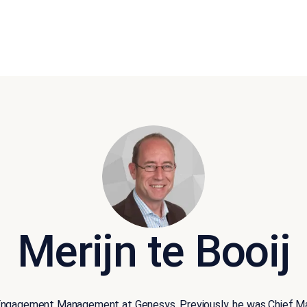
Merijn te Booij
 Engagement Management at Genesys. Previously, he was Chief Ma