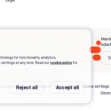
Legal
Manté
indus
S
nology for functionality, analytics,
e settings at any time. Read our
cookie policy
for
eo electrónico
Accesibilidad
Mapa del sitio
Cookie settings
Reject all
Accept all
Derec