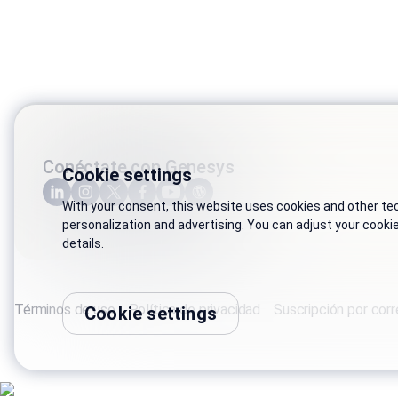
Conéctate con Genesys
Cookie settings
With your consent, this website uses cookies and other tech
personalization and advertising. You can adjust your cooki
details.
Términos de uso
Política de privacidad
Suscripción por corr
Cookie settings